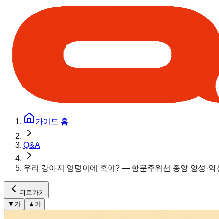
가이드 홈
Q&A
우리 강아지 엉덩이에 혹이? — 항문주위선 종양 양성·
뒤로가기
▼
가
▲
가