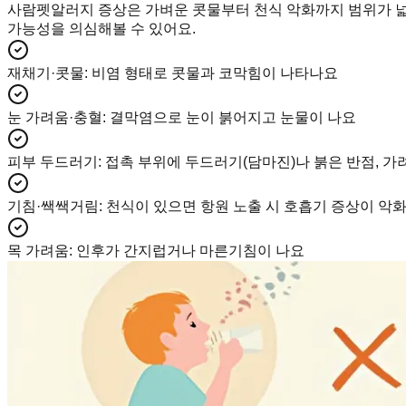
사람펫알러지 증상은 가벼운 콧물부터 천식 악화까지 범위가 넓
가능성을 의심해볼 수 있어요.
재채기·콧물
:
비염 형태로 콧물과 코막힘이 나타나요
눈 가려움·충혈
:
결막염으로 눈이 붉어지고 눈물이 나요
피부 두드러기
:
접촉 부위에 두드러기(담마진)나 붉은 반점, 
기침·쌕쌕거림
:
천식이 있으면 항원 노출 시 호흡기 증상이 악화
목 가려움
:
인후가 간지럽거나 마른기침이 나요