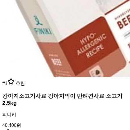
#
1
추천
강아지소고기사료 강아지먹이 반려견사료 소고기
2.5kg
피니키
40,400
원