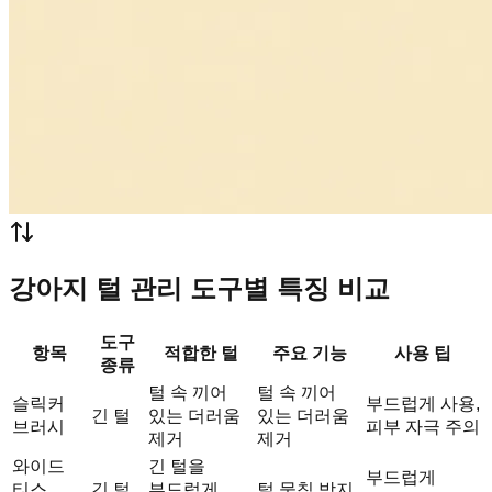
강아지 털 관리 도구별 특징 비교
도구
항목
적합한 털
주요 기능
사용 팁
종류
털 속 끼어
털 속 끼어
슬릭커
부드럽게 사용,
긴 털
있는 더러움
있는 더러움
브러시
피부 자극 주의
제거
제거
와이드
긴 털을
부드럽게
티스
긴 털
부드럽게
털 뭉침 방지