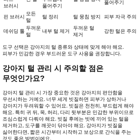
풀어주기
브러시
풀어주기
모든
핀 브러시
털 정리
털 뭉침 방지
피부 자극 주의
털
두꺼운
두꺼운 털
데쉬딩 툴
내부 털 제거
강한 털은 주의
털
제거
도구 선택은 강아지의 털 종류와 상태에 맞게 해야 해요.
피부가 민감한 경우 부드러운 도구 사용을 권장합니다.
강아지 털 관리 시 주의할 점은
무엇인가요?
강아지 털 관리 시 가장 중요한 것은 강아지의 편안함을
우선시하는 거예요. 너무 세게 빗질하면 피부가 상하거나
강아지가 두려워할 수 있어요. 빗질은 천천히, 부드럽게 해야
해요. 특히 귀 뒤, 목, 허리, 다리 뒷부분은 민감한 부위이므로
조심스럽게 다뤄야 해요. 빗질 후에는 빗에 끼어 있는 털을
제거하고, 도구를 깨끗이 닦아야 해요. 강아지가 빗질을
싫어한다면, 짧은 시간부터 시작하고 보상으로 간식을 주는
것도 좋은 방법이에요.