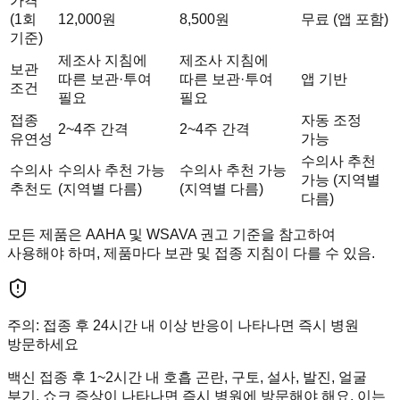
가격
(1회
12,000원
8,500원
무료 (앱 포함)
기준)
제조사 지침에
제조사 지침에
보관
따른 보관·투여
따른 보관·투여
앱 기반
조건
필요
필요
접종
자동 조정
2~4주 간격
2~4주 간격
유연성
가능
수의사 추천
수의사
수의사 추천 가능
수의사 추천 가능
가능 (지역별
추천도
(지역별 다름)
(지역별 다름)
다름)
모든 제품은 AAHA 및 WSAVA 권고 기준을 참고하여
사용해야 하며, 제품마다 보관 및 접종 지침이 다를 수 있음.
주의: 접종 후 24시간 내 이상 반응이 나타나면 즉시 병원
방문하세요
백신 접종 후 1~2시간 내 호흡 곤란, 구토, 설사, 발진, 얼굴
부기, 쇼크 증상이 나타나면 즉시 병원에 방문해야 해요. 이는