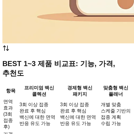
BEST 1~3 제품 비교표: 기능, 가격,
추천도
프리미엄 백신
경제형 백신
맞춤형 백신
항목
콜렉션
패키지
플래너
면역
3회 이상 접종
3회 이상 접종
개별 맞춤
효과
완료 후 핵심
완료 후 핵심
스케줄 기반의
(3회
백신에 대한 면역
백신에 대한 면역
접종 계획
접종
반응 유도 가능
반응 유도 가능
수립 가능
후)