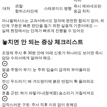
저하
관찰·
즉시 에피네프린·
대처
스테로이드 병행
항히스타민제
응급 처치
아나필락시스는 교과서에서도 정의에 완전한 합의가 없어, 위
단계 구분은 빠른 판단을 돕기 위한 실용적 기준이에요 —
실제 현장에서는 단계가 빠르게 진행될 수 있어요
놓치면 안 되는 증상 체크리스트
조영제 주사 후 30분 안에 아래 신호가 하나라도 보이면 즉시
담당 수의사에게 알려야 해요.
얼굴·주둥이 부기
:
눈 주위·입술이 급격히 부어올라요
전신 두드러기
:
배·겨드랑이에 붉은 반점이 확 올라와요
호흡 곤란
:
혀가 파랗거나(청색증) 숨소리가 거칠어져요
갑작스러운 구토
:
주사 직후 이유 없이 토해요