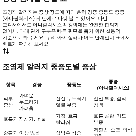
조영제 알러지는 증상 정도에 따라 흔히 경증·중등도·중증
(아나필락시스) 세 단계로 나눠 볼 수 있어요. 다만
교과서에서도 아나필락시스의 정의에는 완전한 합의가
없어서, 아래 단계 구분은 빠른 판단을 돕기 위한 실용적
기준으로 봐 주세요. 우리 아이 상태가 어느 단계인지 표에서
빠르게 확인해 보세요.
조영제 알러지 중증도별 증상
중증
항목
경증
중등도
(아나필락시스)
가벼운
피부
전신 두드러기,
전신 부종, 점막
두드러기,
증상
얼굴 부종
창백
가려움
기침, 호흡
호흡 곤란, 기도
호흡기
재채기, 콧물
빨라짐
부종
저혈압, 쇼크, 의식
순환기
이상 없음
심박수 상승