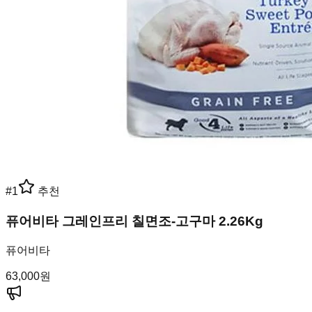
#
1
추천
퓨어비타 그레인프리 칠면조-고구마 2.26Kg
퓨어비타
63,000
원