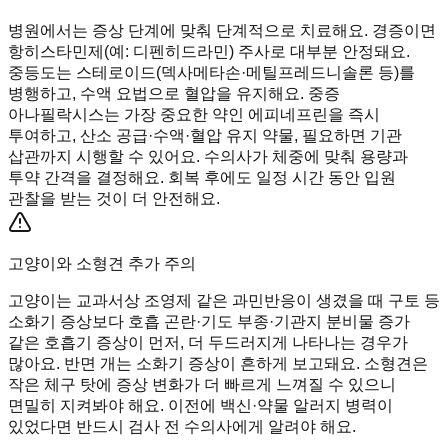
병원에서는 증상 단계에 맞춰 단계적으로 치료해요. 경증이면
항히스타민제(예: 디펜히드라민) 주사로 대부분 안정돼요.
중등도는 스테로이드(덱사메타손·메틸프레드니솔론 등)를
병행하고, 수액 요법으로 혈압을 유지해요. 중증
아나필락시스는 가장 중요한 약인 에피네프린을 즉시
투여하고, 산소 공급·수액·혈압 유지 약물, 필요하면 기관
삽관까지 시행할 수 있어요. 수의사가 체중에 맞춰 용량과
투약 간격을 결정해요. 회복 후에도 일정 시간 동안 입원
관찰을 받는 것이 더 안전해요.
고양이와 소형견 추가 주의
고양이는 교과서상 조영제 같은 과민반응이 생겼을 때 구토 등
소화기 증상보다 호흡 곤란·기도 부종·기관지 분비물 증가
같은 호흡기 증상이 먼저, 더 두드러지게 나타나는 경우가
많아요. 반면 개는 소화기 증상이 흔하게 보고돼요. 소형견은
작은 체구 탓에 증상 변화가 더 빠르게 느껴질 수 있으니
면밀히 지켜봐야 해요. 이전에 백신·약물 알러지 병력이
있었다면 반드시 검사 전 수의사에게 알려야 해요.