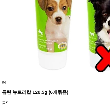
#
4
톰린 뉴트리칼 120.5g (6개묶음)
톰린