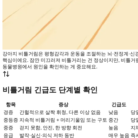
강아지 비틀거림은 평형감각과 운동을 조절하는 뇌·전정계·신경
핵심이에요. 잠깐 미끄러져 비틀거리는 건 정상이지만, 비틀거림
동물병원에서 원인을 확인하는 게 중요해요.
비틀거림 긴급도 단계별 확인
항목
증상
긴급도
경증
간헐적으로 살짝 휘청, 다른 이상 없음
낮음
당
중등증
지속적 비틀거림 + 머리기울임 또는 구토
중간
당
중증
걷지 못함, 안진, 한 방향 회전
높음
지
응급
발작·실신·의식 저하 동반
매우 높음
즉