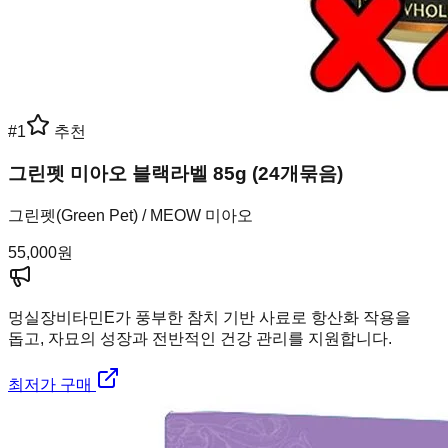
#
1
추천
그린펫 미아오 블랙라벨 85g (24개묶음)
그린펫(Green Pet) / MEOW 미아오
55,000
원
멍실장
비타민E가 풍부한 참치 기반 사료로 항산화 작용을
돕고, 자묘의 성장과 전반적인 건강 관리를 지원합니다.
최저가 구매