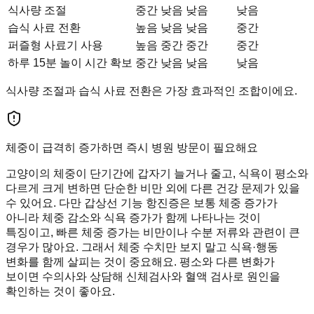
식사량 조절
중간
낮음
낮음
낮음
습식 사료 전환
높음
낮음
낮음
중간
퍼즐형 사료기 사용
높음
중간
중간
중간
하루 15분 놀이 시간 확보
중간
낮음
낮음
낮음
식사량 조절과 습식 사료 전환은 가장 효과적인 조합이에요.
체중이 급격히 증가하면 즉시 병원 방문이 필요해요
고양이의 체중이 단기간에 갑자기 늘거나 줄고, 식욕이 평소와
다르게 크게 변하면 단순한 비만 외에 다른 건강 문제가 있을
수 있어요. 다만 갑상선 기능 항진증은 보통 체중 증가가
아니라 체중 감소와 식욕 증가가 함께 나타나는 것이
특징이고, 빠른 체중 증가는 비만이나 수분 저류와 관련이 큰
경우가 많아요. 그래서 체중 수치만 보지 말고 식욕·행동
변화를 함께 살피는 것이 중요해요. 평소와 다른 변화가
보이면 수의사와 상담해 신체검사와 혈액 검사로 원인을
확인하는 것이 좋아요.