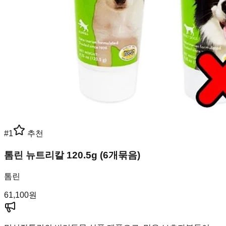
#
1
추천
톰린 뉴트리칼 120.5g (6개묶음)
톰린
61,100
원