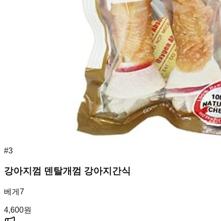
#
3
강아지껌 덴탈개껌 강아지간식
베게7
4,600
원