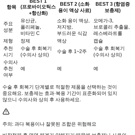
BEST 1
BEST 2 (소화
BEST 3 (항염증
(프로바이오틱스
항목
용이 액상 사료)
보충제)
+항산화)
유산균,
소화 용이 액상,
오메가-3,
주요
폴리페놀,
저지방,
브로콜리 추출물,
성분
비타민 C
부드러운 식감
레스베라트롤
제형
정제
액상
캡슐
추천
수술 후 회복기
수술 후 회복기
수술 후 1~2주
시기
(수의사 상의)
(수의사 상의)
수의사
추천
예
예
예
여부
수술 후 회복기 단계별로 적절한 제품을 선택하는 것이
중요해요. 보충제는 효과·복용 기간이 표준화되어 있지
않으니 수의사와 상의 후 사용하세요.
주의: 과다 복용이나 잘못된 조합은 위험해요