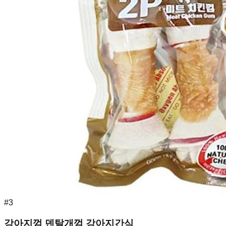
#
3
강아지껌 덴탈개껌 강아지간식