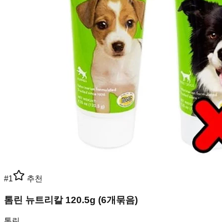
#
1
추천
톰린 뉴트리칼 120.5g (6개묶음)
톰린