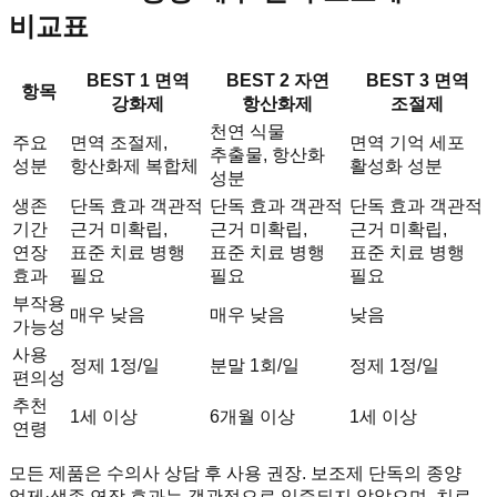
비교표
BEST 1 면역
BEST 2 자연
BEST 3 면역
항목
강화제
항산화제
조절제
천연 식물
주요
면역 조절제,
면역 기억 세포
추출물, 항산화
성분
항산화제 복합체
활성화 성분
성분
생존
단독 효과 객관적
단독 효과 객관적
단독 효과 객관적
기간
근거 미확립,
근거 미확립,
근거 미확립,
연장
표준 치료 병행
표준 치료 병행
표준 치료 병행
효과
필요
필요
필요
부작용
매우 낮음
매우 낮음
낮음
가능성
사용
정제 1정/일
분말 1회/일
정제 1정/일
편의성
추천
1세 이상
6개월 이상
1세 이상
연령
모든 제품은 수의사 상담 후 사용 권장. 보조제 단독의 종양
억제·생존 연장 효과는 객관적으로 입증되지 않았으며, 치료