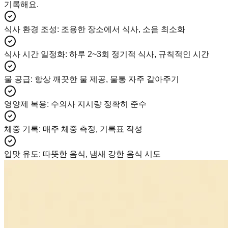
기록해요.
식사 환경 조성
:
조용한 장소에서 식사, 소음 최소화
식사 시간 일정화
:
하루 2~3회 정기적 식사, 규칙적인 시간
물 공급
:
항상 깨끗한 물 제공, 물통 자주 갈아주기
영양제 복용
:
수의사 지시량 정확히 준수
체중 기록
:
매주 체중 측정, 기록표 작성
입맛 유도
:
따뜻한 음식, 냄새 강한 음식 시도