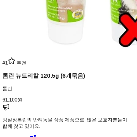
#
1
추천
톰린 뉴트리칼 120.5g (6개묶음)
톰린
61,100
원
멍실장
톰린의 반려동물 상품 제품으로, 많은 보호자분들이
함께 찾고 있어요.