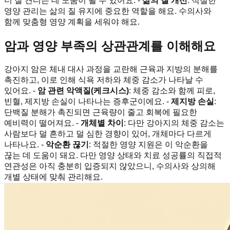
더 잘 견디는 데 도움이 될 수 있어요. -
삶의 질 개선
: 적절한
영양 관리는 삶의 질 유지에 중요한 역할을 해요. 수의사와
함께 맞춤형 영양 계획을 세워야 해요.
암과 영양 부족의 상관관계를 이해해요
강아지 암은 체내 대사 과정을 교란해 근육과 지방의 분해를
촉진하고, 이로 인해 식욕 저하와 체중 감소가 나타날 수
있어요. -
암 관련 악액질(케크시스)
: 체중 감소와 함께 피로,
빈혈, 제지방 손실이 나타나는 증후군이에요. -
제지방 손실
:
단백질 분해가 촉진되면 근육량이 줄고 회복에 필요한
예비력이 떨어져요. -
개체별 차이
: 다만 강아지의 체중 감소는
사람보다 덜 흔하고 덜 심한 경향이 있어, 개체마다 다르게
나타나요. -
악순환 끊기
: 적절한 영양 지원은 이 악순환을
끊는 데 도움이 돼요. 다만 영양 상태와 치료 성공률의 직접적
연관성은 아직 충분히 입증되지 않았으니, 수의사와 상의해
개별 상태에 맞춰 관리해요.