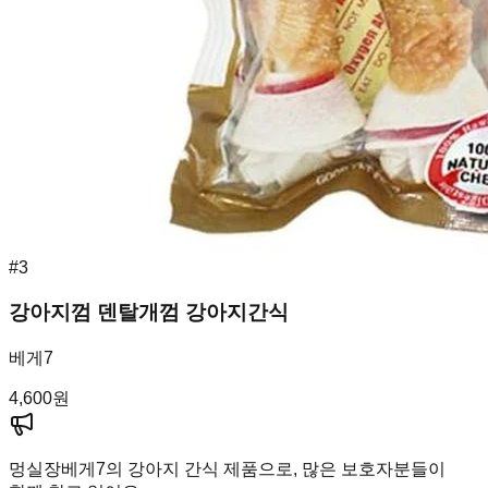
#
3
강아지껌 덴탈개껌 강아지간식
베게7
4,600
원
멍실장
베게7의 강아지 간식 제품으로, 많은 보호자분들이