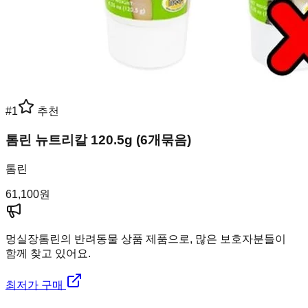
#
1
추천
톰린 뉴트리칼 120.5g (6개묶음)
톰린
61,100
원
멍실장
톰린의 반려동물 상품 제품으로, 많은 보호자분들이
함께 찾고 있어요.
최저가 구매