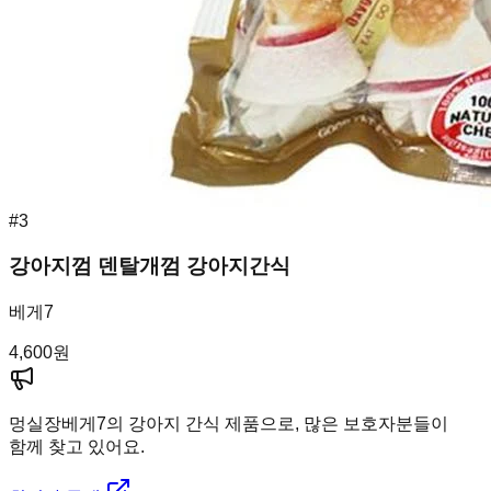
#
3
강아지껌 덴탈개껌 강아지간식
베게7
4,600
원
멍실장
베게7의 강아지 간식 제품으로, 많은 보호자분들이
함께 찾고 있어요.