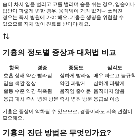
숨이 차서 입을 벌리고 코를 벌리며 숨을 쉬는 경우, 입술이나
입안이 파랗게 변한 경우, 움직임이 거의 없거나 쓰러진
경우는 즉시 병원에 가야 해요. 기흉은 생명을 위협할 수
있으므로 지체 없이 진료를 받아야 해요.
기흉의 정도별 증상과 대처법 비교
항목
경증
중등도
심각도
호흡 상태
약간 빨라짐
심하게 빨라짐
매우 빠르고 불규칙
입술 색깔
정상
약간 파랗게
심하게 파랗게
활동 수준
약간 위축됨
움직임 줄어듦
움직이지 않음
응급 대처
즉시 병원 방문
즉시 병원 방문
응급실 이송
기흉은 증상이 악화될 수 있으므로, 경증이라도 지속 관찰이
필요해요.
기흉의 진단 방법은 무엇인가요?