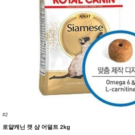
#
2
로얄캐닌 캣 샴 어덜트 2kg