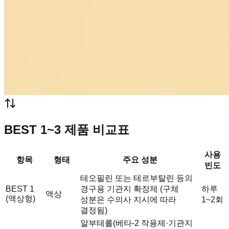
BEST 1~3 제품 비교표
사용
항목
형태
주요 성분
빈도
테오필린 또는 테르부탈린 등의
BEST 1
경구용 기관지 확장제 (구체
하루
액상
(액상형)
성분은 수의사 지시에 따라
1~2회
결정됨)
알부테롤(베타-2 작용제·기관지