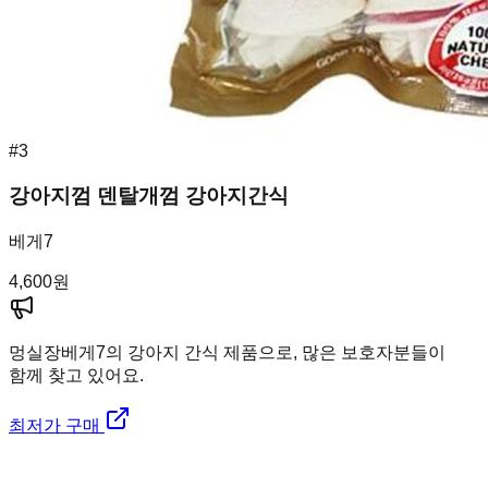
#
3
강아지껌 덴탈개껌 강아지간식
베게7
4,600
원
멍실장
베게7의 강아지 간식 제품으로, 많은 보호자분들이
함께 찾고 있어요.
최저가 구매