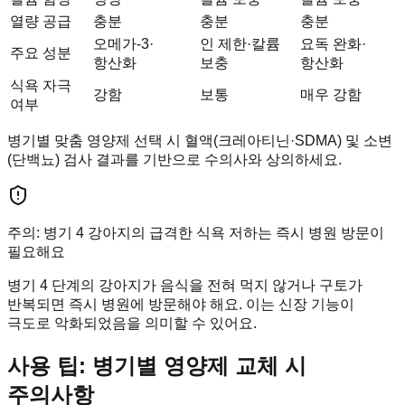
열량 공급
충분
충분
충분
오메가-3·
인 제한·칼륨
요독 완화·
주요 성분
항산화
보충
항산화
식욕 자극
강함
보통
매우 강함
여부
병기별 맞춤 영양제 선택 시 혈액(크레아티닌·SDMA) 및 소변
(단백뇨) 검사 결과를 기반으로 수의사와 상의하세요.
주의: 병기 4 강아지의 급격한 식욕 저하는 즉시 병원 방문이
필요해요
병기 4 단계의 강아지가 음식을 전혀 먹지 않거나 구토가
반복되면 즉시 병원에 방문해야 해요. 이는 신장 기능이
극도로 악화되었음을 의미할 수 있어요.
사용 팁: 병기별 영양제 교체 시
주의사항