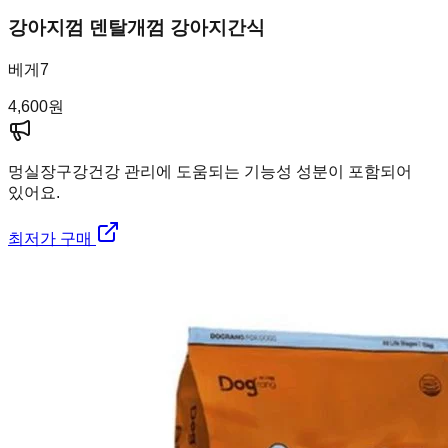
강아지껌 덴탈개껌 강아지간식
베게7
4,600
원
멍실장
구강건강 관리에 도움되는 기능성 성분이 포함되어
있어요.
최저가 구매