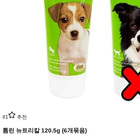
#
1
추천
톰린 뉴트리칼 120.5g (6개묶음)