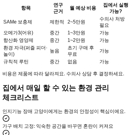
연구
집에서 실행
항목
월 예상 비용
근거
가능?
수의사 처방
SAMe 보충제
제한적
2~5만원
필요
오메가3(어유)
중간
1~3만원
가능
항산화 영양제
중간
1~2만원
가능
환경 자극(퍼즐 피더·
초기 구매 후
높음
가능
놀이)
무료
규칙적 루틴
중간
없음
가능
비용은 제품에 따라 달라져요. 수의사 상담 후 결정하세요.
집에서 매일 할 수 있는 환경 관리
체크리스트
인지기능 장애 고양이에게는 환경의 안정성이 핵심이에요.
가구 배치 고정
:
익숙한 공간을 바꾸면 혼란이 커져요