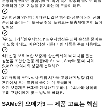
분명하게 권하는 방법이에요. 먹이 찾기 활동과 놀이로 뇌를
자극하면 인지 기능을 유지하는 데 도움이 돼요.
2위 항산화 영양제
:
비타민 E 같은 항산화 성분이 뇌의 산화
손상을 줄이는 데 도움을 줘요. 노령묘용 보충제에 흔히 들어
있어요.
3위 오메가3(필수지방산)
:
필수지방산은 산화 손상을 줄이는
데 도움이 돼요. 어유(생선 기름) 기반 제품을 주로 사용해요.
4위 신경 보호 복합 보충제
:
항산화제와 뇌 대사를 돕는
성분을 조합한 전용 제품(예: Aktivait, Aprylic 등)이 나와
있어요. 수의사와 상담해 선택해요.
5위 규칙적 루틴
:
식사·취침 시간을 고정하면 방향 감각
혼란에서 오는 불안을 줄이는 데 도움돼요.
어떤 보충제도 FCD를 완치하진 못하니, 수의사와 상담해
우리 고양이에게 맞는 방법을 골라요.
SAMe와 오메가3 — 제품 고르는 핵심