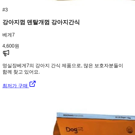
#
3
강아지껌 덴탈개껌 강아지간식
베게7
4,600
원
멍실장
베게7의 강아지 간식 제품으로, 많은 보호자분들이
함께 찾고 있어요.
최저가 구매