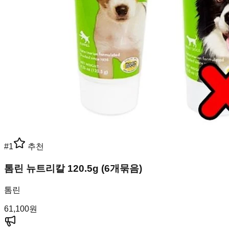
#
1
추천
톰린 뉴트리칼 120.5g (6개묶음)
톰린
61,100
원