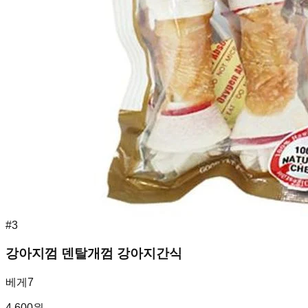
#
3
강아지껌 덴탈개껌 강아지간식
베게7
4,600
원