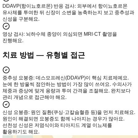
DDAVP(항이뇨호르몬) 반응 검사
:
외부에서 항이뇨호르몬
유사체를 투여한 뒤 신장이 소변을 농축하는지 보고 중추성과
신성을 구분해요.
영상 검사
:
뇌하수체 종양이 의심되면 MRI·CT 촬영을
진행해요.
치료 방법 — 유형별 접근
중추성 요붕증
:
데스모프레신(DDAVP)이 핵심 치료제예요.
눈에 한 방울씩 점안하는 방법이 가장 많이 쓰여요. 수의사가
체중과 증상에 맞게 용량과 투여 간격을 조절해요. 완치보다
관리 개념으로 접근해야 해요.
신성 요붕증
:
원인 질환(쿠싱·고칼슘혈증 등)을 먼저 치료해요.
원인이 해결되면 요붕증도 함께 나아지는 경우가 많아요.
선천성 신성은 저염식이와 티아지드 계열 이뇨제를
활용하기도 해요.