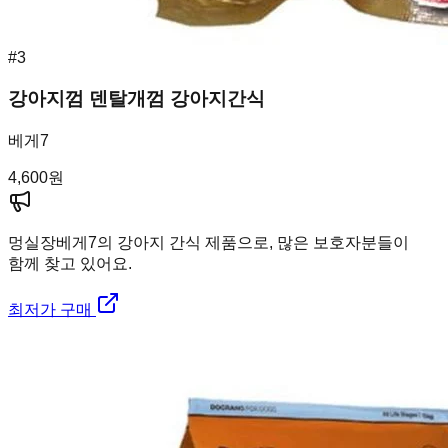
#
3
강아지껌 덴탈개껌 강아지간식
베게7
4,600
원
멍실장
베게7의 강아지 간식 제품으로, 많은 보호자분들이
함께 찾고 있어요.
최저가 구매