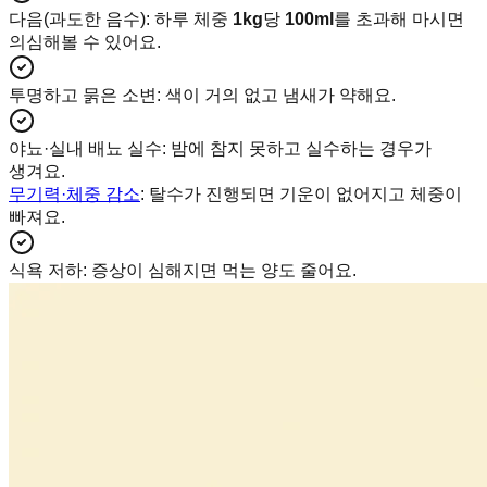
다음(과도한 음수)
:
하루 체중
1kg
당
100ml
를 초과해 마시면
의심해볼 수 있어요.
투명하고 묽은 소변
:
색이 거의 없고 냄새가 약해요.
야뇨·실내 배뇨 실수
:
밤에 참지 못하고 실수하는 경우가
생겨요.
무기력·체중 감소
: 탈수가 진행되면 기운이 없어지고 체중이
빠져요.
식욕 저하
:
증상이 심해지면 먹는 양도 줄어요.