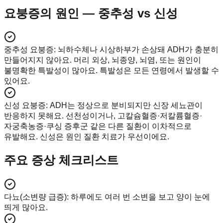
요붕증의 원인 — 중추성 vs 신성
중추성 요붕증
:
뇌하수체나 시상하부가 손상돼 ADH가 충분히
만들어지지 않아요. 머리 외상, 뇌종양, 뇌염, 또는 원인이
불명확한 특발성이 많아요. 특발성은 모든 연령에서 발생할 수
있어요.
신성 요붕증
:
ADH는 정상으로 분비되지만 신장 세뇨관이
반응하지 못해요. 선천성이거나, 고칼슘혈증·저칼륨혈증·
자궁축농증·쿠싱 증후군 같은 다른 질환이 이차적으로
유발해요. 신성은 원인 질환 치료가 우선이에요.
주요 증상 체크리스트
다뇨(소변량 급증)
:
하루에도 여러 번 소변을 보고 양이 눈에
띄게 많아요.