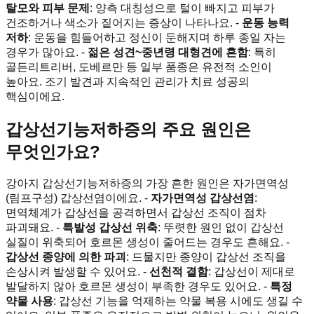
탈모와 피부 문제
: 양측 대칭성으로 털이 빠지고 피부가
건조하거나 색소가 짙어지는 증상이 나타나요. -
운동 능력
저하
: 운동을 힘들어하고 정신이 둔해지며 하루 종일 자는
경우가 많아요. -
젊은 성견~중년령 대형견에 흔함
: 특히
골든리트리버, 도베르만 등 일부 품종은 유전적 소인이
높아요. 조기 발견과 지속적인 관리가 치료 성공의
핵심이에요.
갑상선기능저하증의 주요 원인은
무엇인가요?
강아지 갑상선기능저하증의 가장 흔한 원인은 자가면역성
(림프구성) 갑상선염이에요. -
자가면역성 갑상선염
:
면역체계가 갑상선을 공격하면서 갑상선 조직이 점차
파괴돼요. -
특발성 갑상선 위축
: 뚜렷한 원인 없이 갑상선
실질이 위축되어 호르몬 생성이 줄어드는 경우도 흔해요. -
갑상선 종양에 의한 파괴
: 드물지만 종양이 갑상선 조직을
손상시켜 발생할 수 있어요. -
선천적 결함
: 갑상선이 제대로
발달하지 않아 호르몬 생성이 부족한 경우도 있어요. -
특정
약물 사용
: 갑상선 기능을 억제하는 약물 복용 시에도 생길 수