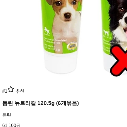
#
1
추천
톰린 뉴트리칼 120.5g (6개묶음)
톰린
61,100
원