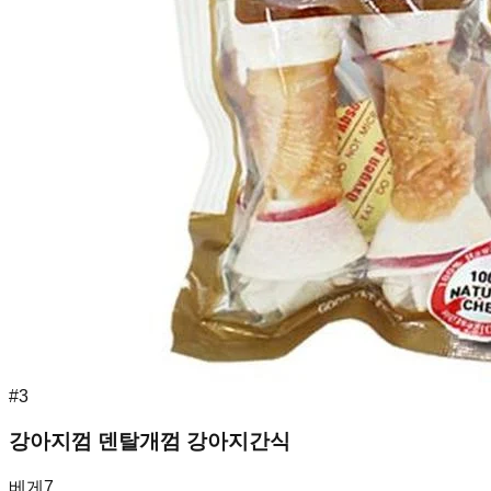
#
3
강아지껌 덴탈개껌 강아지간식
베게7