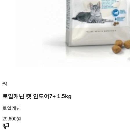
#
4
로얄캐닌 캣 인도어7+ 1.5kg
로얄캐닌
29,600
원