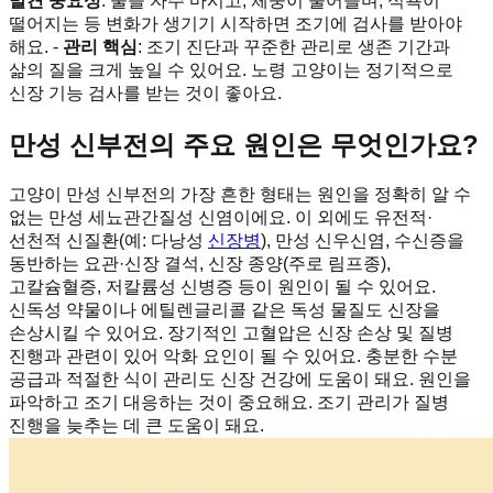
발견 중요성
: 물을 자주 마시고, 체중이 줄어들며, 식욕이
떨어지는 등 변화가 생기기 시작하면 조기에 검사를 받아야
해요. -
관리 핵심
: 조기 진단과 꾸준한 관리로 생존 기간과
삶의 질을 크게 높일 수 있어요. 노령 고양이는 정기적으로
신장 기능 검사를 받는 것이 좋아요.
만성 신부전의 주요 원인은 무엇인가요?
고양이 만성 신부전의 가장 흔한 형태는 원인을 정확히 알 수
없는 만성 세뇨관간질성 신염이에요. 이 외에도 유전적·
선천적 신질환(예: 다낭성
신장병
), 만성 신우신염, 수신증을
동반하는 요관·신장 결석, 신장 종양(주로 림프종),
고칼슘혈증, 저칼륨성 신병증 등이 원인이 될 수 있어요.
신독성 약물이나 에틸렌글리콜 같은 독성 물질도 신장을
손상시킬 수 있어요. 장기적인 고혈압은 신장 손상 및 질병
진행과 관련이 있어 악화 요인이 될 수 있어요. 충분한 수분
공급과 적절한 식이 관리도 신장 건강에 도움이 돼요. 원인을
파악하고 조기 대응하는 것이 중요해요. 조기 관리가 질병
진행을 늦추는 데 큰 도움이 돼요.