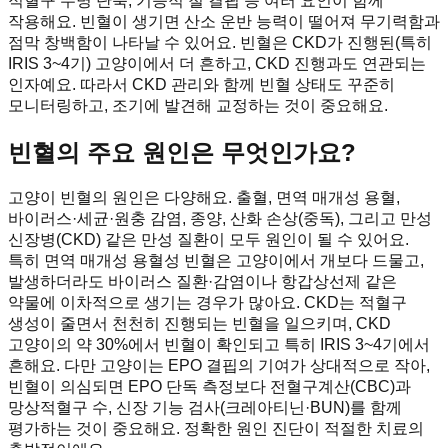
적혈구 수명 단축, 기능적 철 결핍 등 여러 요인이 함께
작용해요. 빈혈이 생기면 산소 운반 능력이 떨어져 무기력함과
점막 창백함이 나타날 수 있어요. 빈혈은 CKD가 진행된(특히
IRIS 3~4기) 고양이에서 더 흔하고, CKD 진행과도 연관되는
인자예요. 따라서 CKD 관리와 함께 빈혈 상태도 꾸준히
모니터링하고, 조기에 발견해 교정하는 것이 중요해요.
빈혈의 주요 원인은 무엇인가요?
고양이 빈혈의 원인은 다양해요. 출혈, 면역 매개성 용혈,
바이러스·세균·원충 감염, 종양, 산화 손상(중독), 그리고 만성
신장병(CKD) 같은 만성 질환이 모두 원인이 될 수 있어요.
특히 면역 매개성 용혈성 빈혈은 고양이에서 개보다 드물고,
발생하더라도 바이러스 질환·감염이나 항갑상선제 같은
약물에 이차적으로 생기는 경우가 많아요. CKD는 적혈구
생성이 줄면서 천천히 진행되는 빈혈을 일으키며, CKD
고양이의 약 30%에서 빈혈이 확인되고 특히 IRIS 3~4기에서
흔해요. 다만 고양이는 EPO 결핍의 기여가 상대적으로 작아,
빈혈이 의심되면 EPO 단독 측정보다 전혈구계산(CBC)과
망상적혈구 수, 신장 기능 검사(크레아티닌·BUN)를 함께
평가하는 것이 중요해요. 정확한 원인 진단이 적절한 치료의