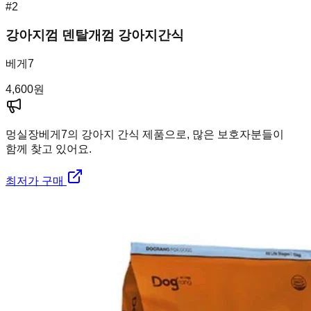
#
2
강아지껌 덴탈개껌 강아지간식
베게7
4,600
원
멍실장
베게7의 강아지 간식 제품으로, 많은 보호자분들이
함께 찾고 있어요.
최저가 구매