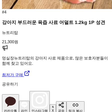
#
4
강아지 부드러운 육즙 사료 어덜트 1.2kg 1P 성견
뉴트리탑
21,300
원
멍실장
뉴트리탑의 강아지 사료 제품으로, 많은 보호자분들이
함께 찾고 있어요.
최저가 구매
공유하기
X
카카오톡
라인
인스타그램
공유
링크 복사