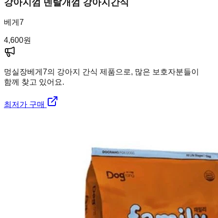
강아지껌 덴탈개껌 강아지간식
베게7
4,600
원
멍실장
베게7의 강아지 간식 제품으로, 많은 보호자분들이
함께 찾고 있어요.
최저가 구매