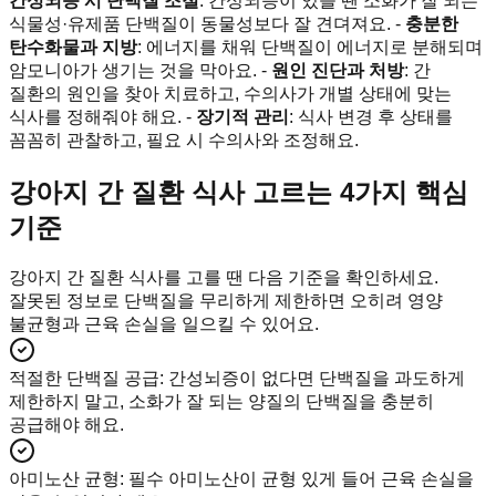
간성뇌증 시 단백질 조절
: 간성뇌증이 있을 땐 소화가 잘 되는
식물성·유제품 단백질이 동물성보다 잘 견뎌져요. -
충분한
탄수화물과 지방
: 에너지를 채워 단백질이 에너지로 분해되며
암모니아가 생기는 것을 막아요. -
원인 진단과 처방
: 간
질환의 원인을 찾아 치료하고, 수의사가 개별 상태에 맞는
식사를 정해줘야 해요. -
장기적 관리
: 식사 변경 후 상태를
꼼꼼히 관찰하고, 필요 시 수의사와 조정해요.
강아지 간 질환 식사 고르는 4가지 핵심
기준
강아지 간 질환 식사를 고를 땐 다음 기준을 확인하세요.
잘못된 정보로 단백질을 무리하게 제한하면 오히려 영양
불균형과 근육 손실을 일으킬 수 있어요.
적절한 단백질 공급
:
간성뇌증이 없다면 단백질을 과도하게
제한하지 말고, 소화가 잘 되는 양질의 단백질을 충분히
공급해야 해요.
아미노산 균형
:
필수 아미노산이 균형 있게 들어 근육 손실을