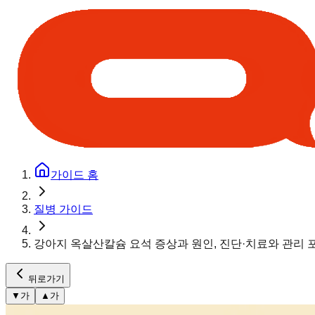
가이드 홈
질병 가이드
강아지 옥살산칼슘 요석 증상과 원인, 진단·치료와 관리 
뒤로가기
▼
가
▲
가