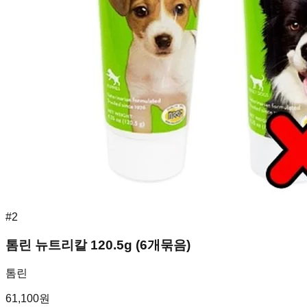
#
2
톰린 뉴트리칼 120.5g (6개묶음)
톰린
61,100
원