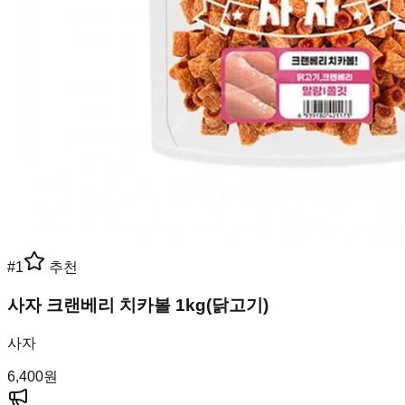
#
1
추천
사자 크랜베리 치카볼 1kg(닭고기)
사자
6,400
원