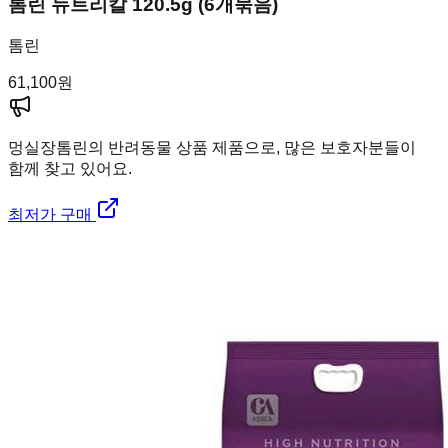
톰린 뉴트리칼 120.5g (6개묶음)
톰린
61,100
원
멍실장
톰린의 반려동물 상품 제품으로, 많은 보호자분들이
함께 찾고 있어요.
최저가 구매