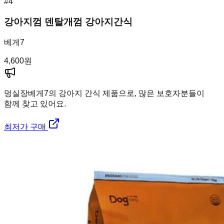
#
4
강아지껌 덴탈개껌 강아지간식
베게7
4,600
원
멍실장
베게7의 강아지 간식 제품으로, 많은 보호자분들이
함께 찾고 있어요.
최저가 구매