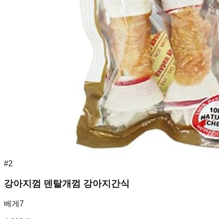
#
2
강아지껌 덴탈개껌 강아지간식
베게7