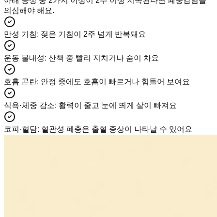
아래 증상 중 2가지 이상이 2주 이상 지속된다면 폐충감염을
의심해야 해요.
만성 기침
:
젖은 기침이 2주 넘게 반복돼요
운동 불내성
:
산책 중 빨리 지치거나 숨이 차요
호흡 곤란
:
안정 중에도 호흡이 빠르거나 힘들어 보여요
식욕·체중 감소
:
활력이 줄고 눈에 띄게 살이 빠져요
코피·혈담
:
혈관성 폐충은 출혈 증상이 나타날 수 있어요