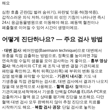
해요
심한 호흡 곤란(입 벌려 숨쉬기), 파란빛 잇몸·혀(청색증),
갑작스러운 의식 저하, 다량의 피 섞인 기침이 나타나면 즉시
24시 응급동물병원으로 이동해야 해요. 폐동맥 혈전이나
폐출혈로 이어질 수 있어 시간이 생명이에요.
어떻게 진단하나요? — 주요 검사 방법
-
대변 검사
: 베어만법(Baermann technique)으로 대변에서
유충을 직접 검출하는 방법으로, 정확도를 높이려면 3일
연속처럼 수일치 샘플을 모아 검사하는 게 좋아요. -
흉부 영상
검사
: 엑스레이와 CT로 폐 조직 내 병변·결절·기관지폐포
패턴을 확인하고, 특히 뒤쪽(꼬리쪽) 폐 부위의 변화 등으로
감염 범위를 파악할 수 있어요. -
기관지 내시경
: 기도 내
기생충을 직접 관찰하는 검사로, 대변 검사에서 결과가 나오지
않을 때 보완적으로 사용해요. -
혈액 검사
: 혈액이나
기관지폐포세척액에서 기생충 단백질·DNA를 ELISA·PCR로
검출하거나 혈액 응고 상태를 평가해 진단을 보조해요. 다만
혈액·대변 검사 모두 완벽하지 않아 추정 진단으로 치료를
시작하기도 해요. -
복합 검사 권장
: 단일 검사로 놓치는