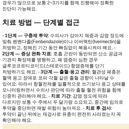
경우가 많으므로 보통 2~3가지를 함께 진행해야 정확한
진단이 가능해요.
치료 방법 — 단계별 접근
-
1단계 — 구충제 투약
: 수의사가 강아지 체중과 감염 정도에
맞춰 펜벤다졸(Fenbendazole)이나 이버멕틴(Ivermectin)을
처방하고, 정해진 기간 동안 빠짐없이 복용시켜야 해요. -
2단계 — 증상 완화 치료
: 호흡 곤란이 동반되면 산소 공급과
기관지 확장제를 병행하고, 폐 염증이 심한 경우
글루코코르티코이드(스테로이드) 항염증제를 단기
처방하기도 해요. -
3단계 — 출혈·응고 관리
: 혈관성 폐충은
혈액 응고 장애로 코피·각혈 같은 출혈 경향이 나타날 수
있어요. 따라서 항혈전제를 일률적으로 쓰기보다 응고 상태를
모니터링하면서 수의사 판단에 따라 출혈·혈전 위험을 함께
신중히 관리해야 해요. -
치료 기간
: 감염 정도에 따라
다르지만 보통 수 주에서 두 달가량 소요되고, 중간에 임의로
투약을 중단하면 재발 위험이 높아져요. -
치료 후 검사
:
투약이 끝난 뒤에는 재검사로 유충이 완전히 사라졌는지 꼭
확인해야 해요.