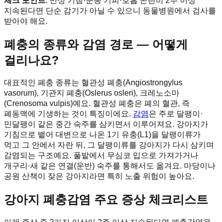
체크 포인트
: 만성 기침·운동 기피·호흡 곤란이 2주 이상
지속된다면 단순 감기가 아닐 수 있으니 동물병원에서 검사를
받아야 해요.
폐충의 종류와 감염 경로 — 어떻게
걸리나요?
대표적인 폐충 종류는 혈관성 폐충(Angiostrongylus
vasorum), 기관지 폐충(Oslerus osleri), 크레노소마
(Crenosoma vulpis)예요. 혈관성 폐충은 폐의 혈관, 즉
폐동맥에 기생하는 것이 특징이에요.
감염
은 주로 달팽이·
민달팽이 같은 중간 숙주를 삼키면서 이루어져요. 강아지가
기침으로 뱉어 대변으로 나온 1기 유충(L1)을 달팽이류가
먹고 그 안에서 자란 뒤, 그 달팽이류를 강아지가 다시 삼키며
감염되는 구조예요. 풀밭에서 무심코 입으로 가져가거나
개구리·새 같은 연결(운반) 숙주를 통해서도 옮겨요. 마당이나
공원 산책이 잦은 강아지라면 특히 노출 위험이 높아요.
강아지 폐충감염 주요 증상 체크리스트