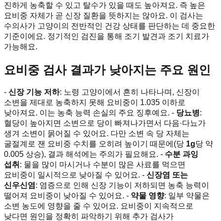
진하게 농축할 수 있고 탈수가 있을 때도 높아져요. 즉 높은
요비중 자체가 곧 신장 질환을 뜻하지는 않아요. 이 검사는
수의사가 고양이의 전반적인 건강 상태를 판단하는 데 중요한
기준이에요. 정기적인 검진을 통해 조기 발견과 조기 치료가
가능해요.
요비중 검사 결과가 낮아지는 주요 원인
-
신장 기능 저하
: 노령 고양이에서 흔히 나타나며, 신장이
소변을 제대로 농축하지 못해 요비중이 1.035 이하로
낮아져요. 이는 농축 능력 손실의 주요 징후예요. -
당뇨병
:
혈당이 높아지면 소변으로 당이 빠져나가면서 다음·다뇨가
생겨 소변이 묽어질 수 있어요. 다만 소변 속 당 자체는
굴절계로 잰 요비중 수치를 오히려 높이기 때문에(당
1g
당 약
0.005 상승), 결과 해석에는 주의가 필요해요. -
수분 과잉
섭취
: 물을 많이 마시거나 수분이 많은 사료를 먹으면
요비중이 일시적으로 낮아질 수 있어요. -
신장염 또는
신우신염
: 염증으로 인해 신장 기능이 저하되면 농축 능력이
떨어져 요비중이 낮아질 수 있어요. -
약물 영향
: 일부 약물은
소변 농도에 영향을 줄 수 있어요. 요비중이 지속적으로
낮다면 원인을 정확히 파악하기 위해 추가 검사가