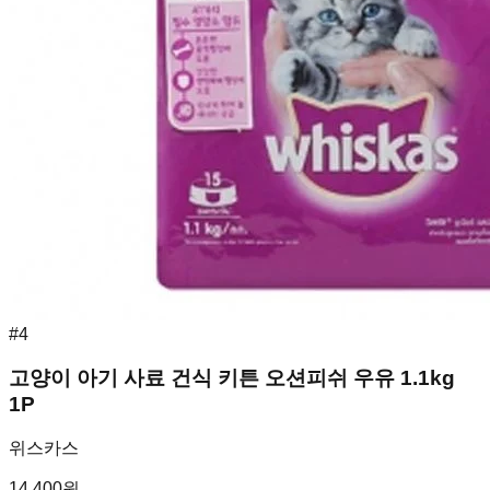
#
4
고양이 아기 사료 건식 키튼 오션피쉬 우유 1.1kg
1P
위스카스
14,400
원