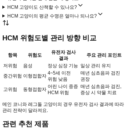
HCM 고양이도 산책할 수 있나요?
HCM 고양이의 평균 수명은 얼마나 되나요?
HCM 위험도별 관리 방향 비교
유전자 검사
항목
위험도
주요 관리 포인트
결과
저위험
음성
정상 심장 기능
일상 관리 유지
4~5세 이전
매년 심초음파 검진
중간위험
이형접합자
위험 낮음
권장
어린 나이 중증
매년 심초음파 검진,
고위험
동형접합자
HCM 위험
증상 시 약물 치료
메인 코니와 레그돌 고양이의 경우 유전자 검사 결과에 따라
관리 전략이 달라져요.
관련 추천 제품