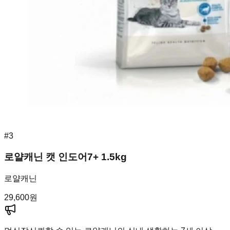
#
3
로얄캐닌 캣 인도어7+ 1.5kg
로얄캐닌
29,600
원