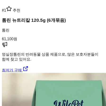
#
1
추천
톰린 뉴트리칼 120.5g (6개묶음)
톰린
61,100
원
멍실장
톰린의 반려동물 상품 제품으로, 많은 보호자분들이
함께 찾고 있어요.
최저가 구매