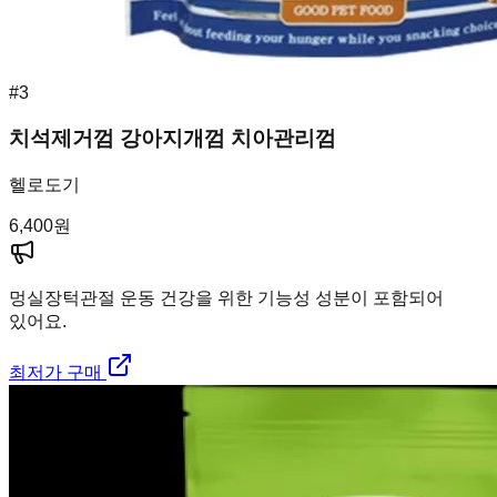
#
3
치석제거껌 강아지개껌 치아관리껌
헬로도기
6,400
원
멍실장
턱관절 운동 건강을 위한 기능성 성분이 포함되어
있어요.
최저가 구매