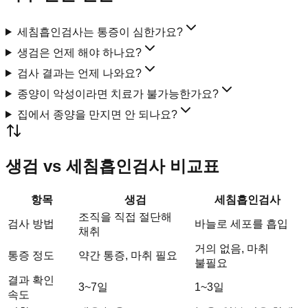
세침흡인검사는 통증이 심한가요?
생검은 언제 해야 하나요?
검사 결과는 언제 나와요?
종양이 악성이라면 치료가 불가능한가요?
집에서 종양을 만지면 안 되나요?
생검 vs 세침흡인검사 비교표
항목
생검
세침흡인검사
조직을 직접 절단해
검사 방법
바늘로 세포를 흡입
채취
거의 없음, 마취
통증 정도
약간 통증, 마취 필요
불필요
결과 확인
3~7일
1~3일
속도