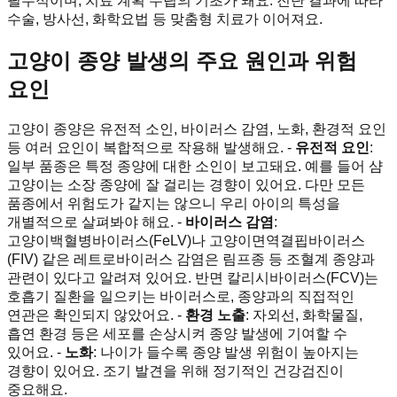
필수적이며, 치료 계획 수립의 기초가 돼요. 진단 결과에 따라
수술, 방사선, 화학요법 등 맞춤형 치료가 이어져요.
고양이 종양 발생의 주요 원인과 위험
요인
고양이 종양은 유전적 소인, 바이러스 감염, 노화, 환경적 요인
등 여러 요인이 복합적으로 작용해 발생해요. -
유전적 요인
:
일부 품종은 특정 종양에 대한 소인이 보고돼요. 예를 들어 샴
고양이는 소장 종양에 잘 걸리는 경향이 있어요. 다만 모든
품종에서 위험도가 같지는 않으니 우리 아이의 특성을
개별적으로 살펴봐야 해요. -
바이러스 감염
:
고양이백혈병바이러스(FeLV)나 고양이면역결핍바이러스
(FIV) 같은 레트로바이러스 감염은 림프종 등 조혈계 종양과
관련이 있다고 알려져 있어요. 반면 칼리시바이러스(FCV)는
호흡기 질환을 일으키는 바이러스로, 종양과의 직접적인
연관은 확인되지 않았어요. -
환경 노출
: 자외선, 화학물질,
흡연 환경 등은 세포를 손상시켜 종양 발생에 기여할 수
있어요. -
노화
: 나이가 들수록 종양 발생 위험이 높아지는
경향이 있어요. 조기 발견을 위해 정기적인 건강검진이
중요해요.