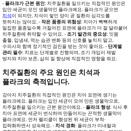
-
플라크가 근본 원인
: 치주질환을 일으키는 직접적인 원인은
입안 세균이 모인 생물막인 플라크예요. 플라크가 굳으면
치석
이 되지만, 치석이 쌓인 양이 곧 질환의 심각도를
뜻하지는 않아요. -
작은 품종의 위험성
: 치아가 빽빽하게
밀집한 품종일수록 거칠어진 표면에 플라크가 더 잘 달라붙어
치주질환에 취약할 수 있어요. -
조기 발견의 중요성
: 잇몸
출혈, 입냄새, 먹는 습관 변화 등의 신호를 놓치지 말고,
수의사와 함께 정기적인 검진을 받는 것이 좋아요. -
단계별
관리 필수
: 치료는 단계별로 진행되며, 조기 개입이 재발
방지와 치아 보존, 삶의 질 향상에 직접적인 영향을 줘요.
치주질환의 주요 원인은 치석과
플라크의 축적입니다.
강아지 치주질환의 직접적인 원인은 치아 표면에 생기는
플라크예요. 플라크는 입안 세균이 모여 만든 생물막으로,
치주질환을 일으키는 근본 원인이에요. -
플라크 형성
: 식사 후
치아 표면에 세균이 번식하며 만들어지는 끈적한 생물막이
플라크예요. 먼저 펠리클이 형성된 뒤 세균이 부착·
집락화하면서 성숙해요. -
치석 경화
: 플라크가 미네랄과