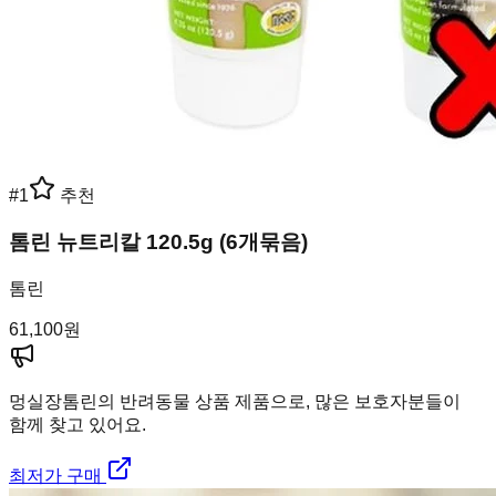
#
1
추천
톰린 뉴트리칼 120.5g (6개묶음)
톰린
61,100
원
멍실장
톰린의 반려동물 상품 제품으로, 많은 보호자분들이
함께 찾고 있어요.
최저가 구매