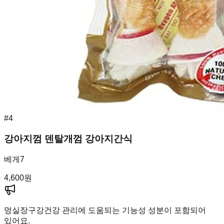
#
4
강아지껌 덴탈개껌 강아지간식
베게7
4,600
원
멍실장
구강건강 관리에 도움되는 기능성 성분이 포함되어
있어요.