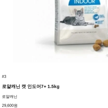
#
3
로얄캐닌 캣 인도어7+ 1.5kg
로얄캐닌
29,600
원