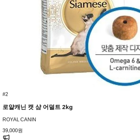
#
2
로얄캐닌 캣 샴 어덜트 2kg
ROYAL CANIN
39,000
원