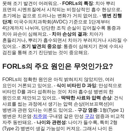
못해 조기 발견이 어려워요. -
FORLs의 특징
: 치아 뿌리
표면의 시멘트질에서 시작되는 비정상적인 흡수 현상으로,
초기에는 겉으로 드러나는 변화가 거의 없어요. -
병변 진행
단계
: 미국수의치과학회(AVDC) 기준으로 1단계부터
4단계까지 나뉘며, 단단한 조직 손실이 깊어질수록 통증과
치아 파손이 심해져요. -
치아 손상의 결과
: 치아가
흔들리거나, 뿌리가 흡수되면서 치아가 부러지거나 사라질 수
있어요. -
조기 발견의 중요성
: 통증이 심해지기 전에 수의사
검진을 통해 조기 진단받는 것이 중요해요.
FORLs의 주요 원인은 무엇인가요?
FORLs의 정확한 원인은 아직 밝혀지지 않았지만, 여러
요인이 거론되고 있어요. -
식이 비타민 D 과잉
: 만성적으로
비타민 D를 과다 섭취하는 것이 치아 흡수성 병변의 한
원인으로 제안되고 있어요. -
딱딱한 사료와 압력 손상
: 건식
사료를 씹는 과정에서 생기는 압력 손상(어브프랙션)이
병변과 관련 있다는 이론도 있어요. -
구강 염증
: 1형(Type 1)
병변은 치은염·
치주염
·구내염 같은 만성
구강
염증과 비교적
자주 동반돼요. -
나이와 관련성
: 나이가 들수록, 특히 2형
(Type 2) 병변이 생길 가능성이 커져요. 그래서 나이 든