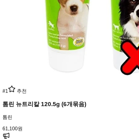
#
1
추천
톰린 뉴트리칼 120.5g (6개묶음)
톰린
61,100
원