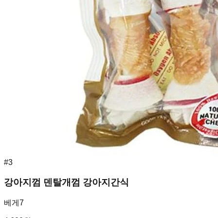
#
3
강아지껌 덴탈개껌 강아지간식
베게7