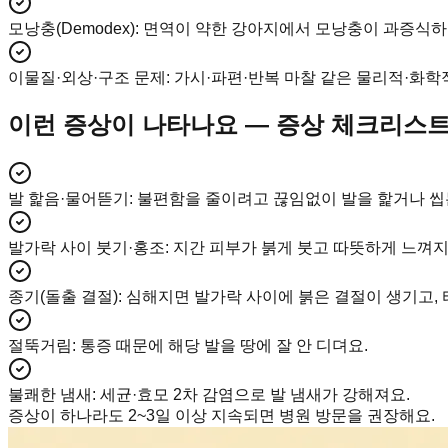
모낭충(Demodex)
:
면역이 약한 강아지에서 모낭충이 과증식하면
이물질·외상·구조 문제
:
가시·파편·반복 마찰 같은 물리적·화학
이런 증상이 나타나요 — 증상 체크리스
발 핥음·물어뜯기
:
불편함을 줄이려고 끊임없이 발을 핥거나 씹
발가락 사이 붓기·홍조
:
지간 피부가 붉게 붓고 따뜻하게 느껴지
종기(돌출 결절)
:
심해지면 발가락 사이에 붉은 결절이 생기고, 터지면
절뚝거림
:
통증 때문에 해당 발을 땅에 잘 안 디뎌요.
불쾌한 냄새
:
세균·효모 2차 감염으로 발 냄새가 강해져요.
증상이 하나라도 2~3일 이상 지속되면 병원 방문을 권장해요.