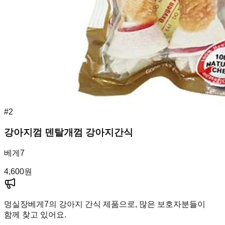
#
2
강아지껌 덴탈개껌 강아지간식
베게7
4,600
원
멍실장
베게7의 강아지 간식 제품으로, 많은 보호자분들이
함께 찾고 있어요.