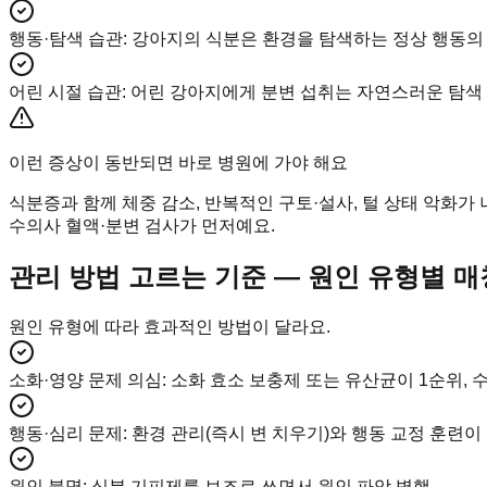
행동·탐색 습관
:
강아지의 식분은 환경을 탐색하는 정상 행동의 
어린 시절 습관
:
어린 강아지에게 분변 섭취는 자연스러운 탐색 
이런 증상이 동반되면 바로 병원에 가야 해요
식분증과 함께 체중 감소, 반복적인 구토·설사, 털 상태 악화가
수의사 혈액·분변 검사가 먼저예요.
관리 방법 고르는 기준 — 원인 유형별 매
원인 유형에 따라 효과적인 방법이 달라요.
소화·영양 문제 의심
:
소화 효소 보충제 또는 유산균이 1순위, 
행동·심리 문제
:
환경 관리(즉시 변 치우기)와 행동 교정 훈련이
원인 불명
:
식분 기피제를 보조로 쓰면서 원인 파악 병행