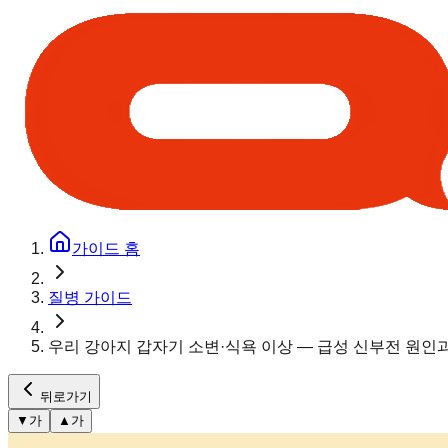
가이드 홈
질병 가이드
우리 강아지 갑자기 소변·식욕 이상 — 급성 신부전 원인
뒤로가기
▼
가
▲
가