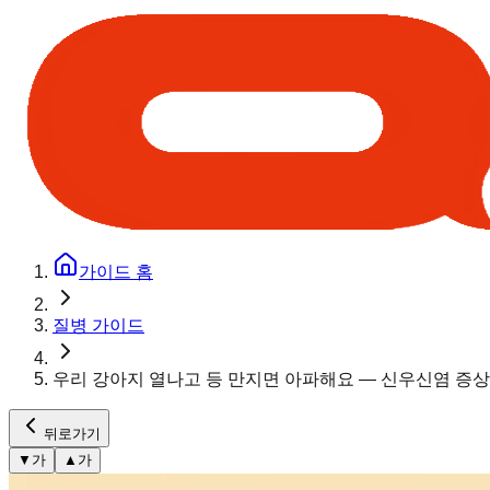
가이드 홈
질병 가이드
우리 강아지 열나고 등 만지면 아파해요 — 신우신염 증
뒤로가기
▼
가
▲
가