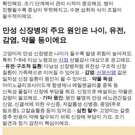
확인해요. 조기 단계에서 관리 시작이 중요해요. 병이
진행될수록 증상이 뚜렷해지고, 수분 섭취와 식이 조절이
필수적이에요.
만성 신장병의 주요 원인은 나이, 유전,
감염, 약물 등이에요
고양이의 만성 신장병은 나이가 들수록 발생 위험이 높아져요.
특히 7~8세 이상 노령묘는
신장
선별검사 대상으로 권고돼요.
-
유전·구조적 질환
: 다낭성 신장병처럼 유전성·구조적 신장
질환이 가족력으로 이어질 수 있어요. -
감염
:
신우신염
같은
일차성 신장 질환이 원인이 될 수 있어요. -
약물 독성
:
아미노글리코사이드계 항생제나 에틸렌글리콜 중독 등
신독성 물질이 신장에 부담을 줘요. 신장으로 배설되는 약물은
감량이 필요해요. -
기타 원인
: 원인 불명의 만성 세뇨관간질성
신염, 신결석에 의한 수신증, 저칼륨성 신병증, 종양(주로
림프종), 고칼슘혈증 등이 있어요. -
심한 탈수
: 고양이는 갈증
중추 반응이 약해 탈수되기 쉬워 신장에 부담이 가요. 조기
발견과 정기 검진이 핵심이에요.