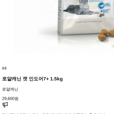
#
4
로얄캐닌 캣 인도어7+ 1.5kg
로얄캐닌
29,600
원