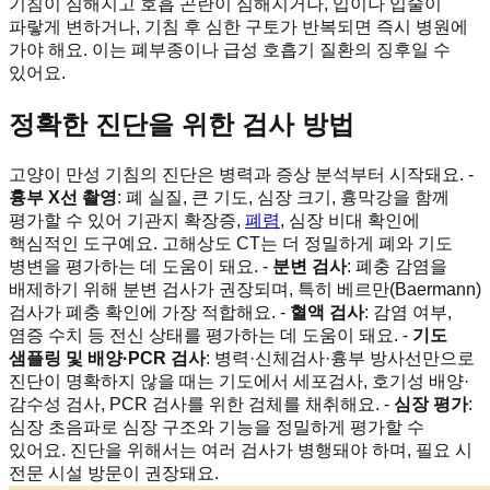
기침이 심해지고 호흡 곤란이 심해지거나, 입이나 입술이
파랗게 변하거나, 기침 후 심한 구토가 반복되면 즉시 병원에
가야 해요. 이는 폐부종이나 급성 호흡기 질환의 징후일 수
있어요.
정확한 진단을 위한 검사 방법
고양이 만성 기침의 진단은 병력과 증상 분석부터 시작돼요. -
흉부 X선 촬영
: 폐 실질, 큰 기도, 심장 크기, 흉막강을 함께
평가할 수 있어 기관지 확장증,
폐렴
, 심장 비대 확인에
핵심적인 도구예요. 고해상도 CT는 더 정밀하게 폐와 기도
병변을 평가하는 데 도움이 돼요. -
분변 검사
: 폐충 감염을
배제하기 위해 분변 검사가 권장되며, 특히 베르만(Baermann)
검사가 폐충 확인에 가장 적합해요. -
혈액 검사
: 감염 여부,
염증 수치 등 전신 상태를 평가하는 데 도움이 돼요. -
기도
샘플링 및 배양·PCR 검사
: 병력·신체검사·흉부 방사선만으로
진단이 명확하지 않을 때는 기도에서 세포검사, 호기성 배양·
감수성 검사, PCR 검사를 위한 검체를 채취해요. -
심장 평가
:
심장 초음파로 심장 구조와 기능을 정밀하게 평가할 수
있어요. 진단을 위해서는 여러 검사가 병행돼야 하며, 필요 시
전문 시설 방문이 권장돼요.