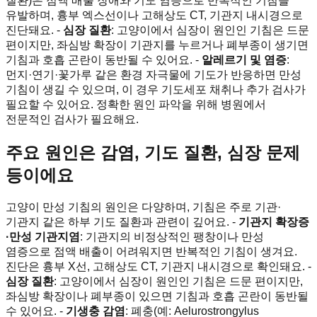
질환)은 점액 배출 장애와 기도 염증으로 반복적인 기침을
유발하며, 흉부 엑스선이나 고해상도 CT, 기관지 내시경으로
진단돼요. -
심장 질환
: 고양이에서 심장이 원인인 기침은 드문
편이지만, 좌심방 확장이 기관지를 누르거나 폐부종이 생기면
기침과 호흡 곤란이 동반될 수 있어요. -
알레르기 및 염증
:
먼지·연기·꽃가루 같은 환경 자극물에 기도가 반응하면 만성
기침이 생길 수 있으며, 이 경우 기도세포 채취나 추가 검사가
필요할 수 있어요. 정확한 원인 파악을 위해 병원에서
전문적인 검사가 필요해요.
주요 원인은 감염, 기도 질환, 심장 문제
등이에요
고양이 만성 기침의 원인은 다양하며, 기침은 주로 기관·
기관지 같은 하부 기도 질환과 관련이 깊어요. -
기관지 확장증
·만성 기관지염
: 기관지의 비정상적인 팽창이나 만성
염증으로 점액 배출이 어려워지면 반복적인 기침이 생겨요.
진단은 흉부 X선, 고해상도 CT, 기관지 내시경으로 확인돼요. -
심장 질환
: 고양이에서 심장이 원인인 기침은 드문 편이지만,
좌심방 확장이나 폐부종이 있으면 기침과 호흡 곤란이 동반될
수 있어요. -
기생충 감염
: 폐충(예: Aelurostrongylus