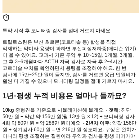
투약 시작 후 모니터링 검사를 절대 거르지 마세요
트릴로스탄은 부신 호르몬(코르티솔 등) 합성을 직접
억제하는 약이라 용량이 과하면 부신피질저하증(애디슨 위기)
이 올 수 있어요. 교과서 기준 투약 후 10~15일, 1개월, 3개월,
그 후 3~6개월마다 ACTH 자극 검사로 자극 후 2~4시간
코르티솔 수치를 확인하면서 용량을 조정해야 해요. 한 번
검사에 15만~25만 원이 들지만, 검사를 거르면 응급 입원비가
훨씬 더 커질 수 있으니 모니터링 일정을 절대 거르지 마세요.
1년·평생 누적 비용은 얼마나 들까요?
10kg
중형견을 기준으로 시뮬레이션해 볼게요. -
첫해
: 진단
50만 원 + 약값 약 156만 원(월 13만 원 × 12) + 모니터링 검사
4회 약 80만 원 = 약 286만 원이에요. -
2년차 이후
: 약값 156만
원 + 정기검사 60만 원 = 연 216만 원 정도예요. 쿠싱은 완치가
아니라 평생 조절하는 질환이라 투약과 검사를 평생 이어가야