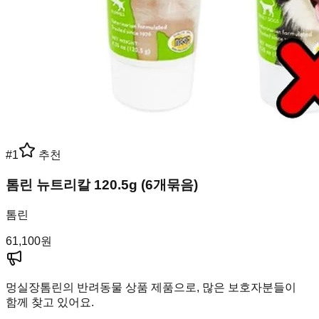
#
1
추천
톰린 뉴트리칼 120.5g (6개묶음)
톰린
61,100
원
멍실장
톰린의 반려동물 상품 제품으로, 많은 보호자분들이
함께 찾고 있어요.