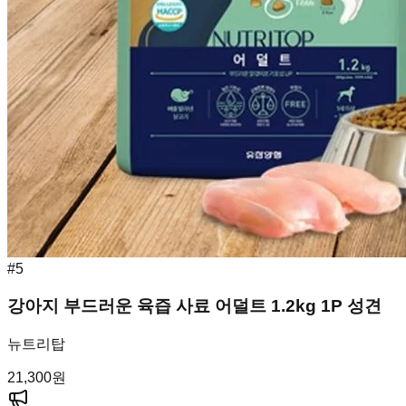
#
5
강아지 부드러운 육즙 사료 어덜트 1.2kg 1P 성견
뉴트리탑
21,300
원