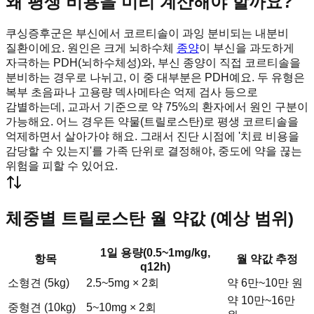
왜 평생 비용을 미리 계산해야 할까요?
쿠싱증후군은 부신에서 코르티솔이 과잉 분비되는 내분비
질환이에요. 원인은 크게 뇌하수체
종양
이 부신을 과도하게
자극하는 PDH(뇌하수체성)와, 부신 종양이 직접 코르티솔을
분비하는 경우로 나뉘고, 이 중 대부분은 PDH예요. 두 유형은
복부 초음파나 고용량 덱사메타손 억제 검사 등으로
감별하는데, 교과서 기준으로 약 75%의 환자에서 원인 구분이
가능해요. 어느 경우든 약물(트릴로스탄)로 평생 코르티솔을
억제하면서 살아가야 해요. 그래서 진단 시점에 '치료 비용을
감당할 수 있는지'를 가족 단위로 결정해야, 중도에 약을 끊는
위험을 피할 수 있어요.
체중별 트릴로스탄 월 약값 (예상 범위)
1일 용량(0.5~1mg/kg,
항목
월 약값 추정
q12h)
소형견 (5kg)
2.5~5mg × 2회
약 6만~10만 원
약 10만~16만
중형견 (10kg)
5~10mg × 2회