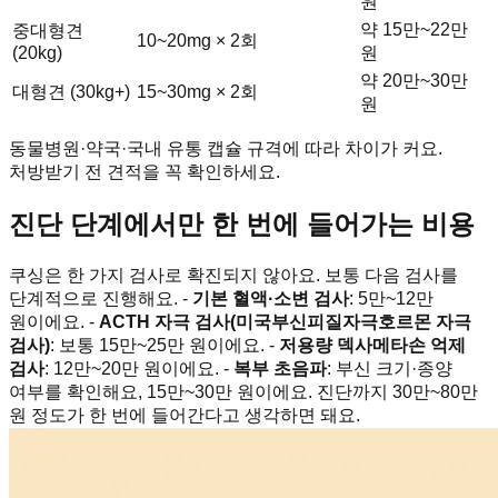
원
약 15만~22만
중대형견
10~20mg × 2회
(20kg)
원
약 20만~30만
대형견 (30kg+)
15~30mg × 2회
원
동물병원·약국·국내 유통 캡슐 규격에 따라 차이가 커요.
처방받기 전 견적을 꼭 확인하세요.
진단 단계에서만 한 번에 들어가는 비용
쿠싱은 한 가지 검사로 확진되지 않아요. 보통 다음 검사를
단계적으로 진행해요. -
기본 혈액·소변 검사
: 5만~12만
원이에요. -
ACTH 자극 검사(미국부신피질자극호르몬 자극
검사)
: 보통 15만~25만 원이에요. -
저용량 덱사메타손 억제
검사
: 12만~20만 원이에요. -
복부 초음파
: 부신 크기·종양
여부를 확인해요, 15만~30만 원이에요. 진단까지 30만~80만
원 정도가 한 번에 들어간다고 생각하면 돼요.