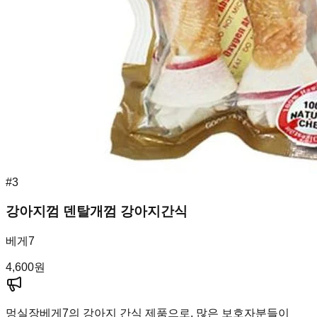
#
3
강아지껌 덴탈개껌 강아지간식
베게7
4,600
원
멍실장
베게7의 강아지 간식 제품으로, 많은 보호자분들이