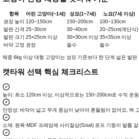
항목
어린 고양이(~1세)
성묘(1~7세)
노묘(7세 이상)
권장 높이
120~150cm
150~200cm
100~130cm
발판 간격
25~30cm
30~40cm
20~25cm(계단식)
발판 크기
25×25cm 이상
30×30cm 이상
35×35cm 이상
바닥 고정
권장
필수
필수
체중 6kg 이상 대형 고양이는 성묘 기준보다 한 단계 넓은 발판
캣타워 선택 핵심 체크리스트
높이
:
최소 120cm 이상, 이상적으로는 150~200cm로 수직 운
안정성
:
바닥이 넓고 무게 중심이 낮아야 흔들림이 없어요. 벽 
소재
:
원목·MDF 프레임에 사이잘삼(Sisal) 로프 기둥이 발톱 