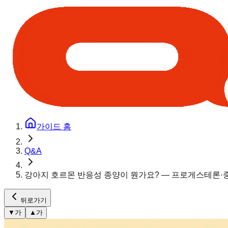
가이드 홈
Q&A
강아지 호르몬 반응성 종양이 뭔가요? — 프로게스테론·중
뒤로가기
▼
가
▲
가