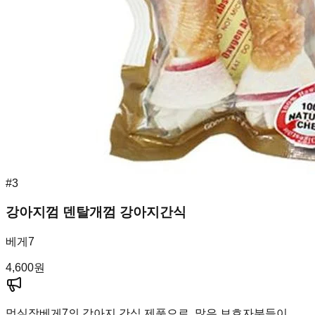
#
3
강아지껌 덴탈개껌 강아지간식
베게7
4,600
원
멍실장
베게7의 강아지 간식 제품으로, 많은 보호자분들이