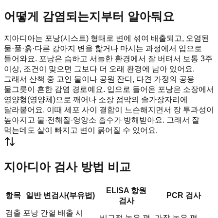
어떻게 감염되는지부터 알아둬요
지아디아는 포낭(시스트) 형태로 변에 섞여 배출되고, 오염된
물·풀·흙·다른 강아지 변을 핥거나 마시는 과정에서 입으로
들어와요. 포낭은 습하고 서늘한 환경에서 잘 버텨서 보통 3주
이상, 조건이 맞으면 그보다 더 오래 환경에 남아 있어요.
그래서 산책 중 고인 물이나 공원 잔디, 다견 가정의 공용
물그릇이 흔한 감염 경로예요. 입으로 들어온 포낭은 소장에서
영양형(영양체)으로 깨어나 소장 점막의 솔가장자리에
달라붙어요. 이때 세포 사이 결합이 느슨해지면서 장 투과성이
높아지고 물·전해질·영양소 흡수가 방해받아요. 그래서 잘
먹는데도 살이 빠지고 변이 묽어질 수 있어요.
지아디아 검사 방법 비교
ELISA 항원
항목
일반 변검사(부유법)
PCR 검사
검사
검출
포낭 간헐 배출 시
비교적 높은 편
가장 높은 편