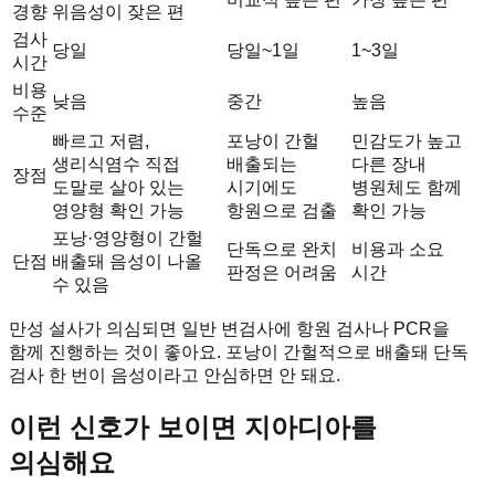
경향
위음성이 잦은 편
검사
당일
당일~1일
1~3일
시간
비용
낮음
중간
높음
수준
빠르고 저렴,
포낭이 간헐
민감도가 높고
생리식염수 직접
배출되는
다른 장내
장점
도말로 살아 있는
시기에도
병원체도 함께
영양형 확인 가능
항원으로 검출
확인 가능
포낭·영양형이 간헐
단독으로 완치
비용과 소요
단점
배출돼 음성이 나올
판정은 어려움
시간
수 있음
만성 설사가 의심되면 일반 변검사에 항원 검사나 PCR을
함께 진행하는 것이 좋아요. 포낭이 간헐적으로 배출돼 단독
검사 한 번이 음성이라고 안심하면 안 돼요.
이런 신호가 보이면 지아디아를
의심해요