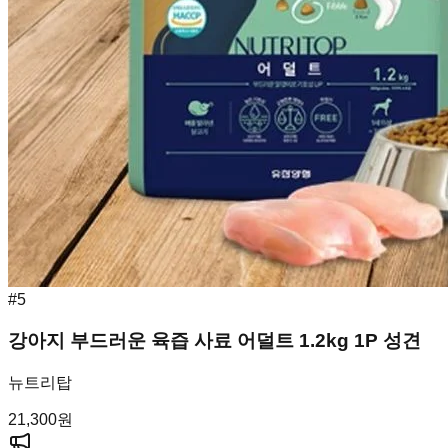
#
5
강아지 부드러운 육즙 사료 어덜트 1.2kg 1P 성견
뉴트리탑
21,300
원