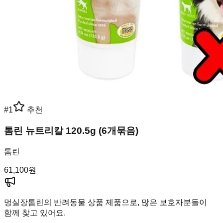
#
1
추천
톰린 뉴트리칼 120.5g (6개묶음)
톰린
61,100
원
멍실장
톰린의 반려동물 상품 제품으로, 많은 보호자분들이
함께 찾고 있어요.