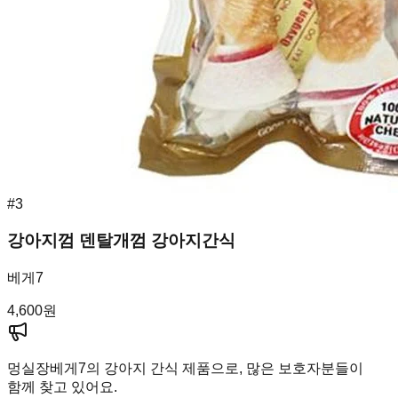
#
3
강아지껌 덴탈개껌 강아지간식
베게7
4,600
원
멍실장
베게7의 강아지 간식 제품으로, 많은 보호자분들이
함께 찾고 있어요.