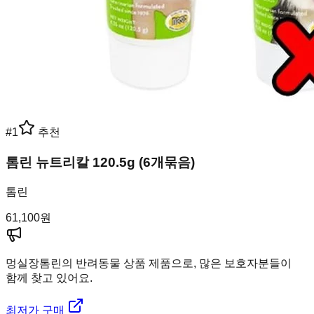
#
1
추천
톰린 뉴트리칼 120.5g (6개묶음)
톰린
61,100
원
멍실장
톰린의 반려동물 상품 제품으로, 많은 보호자분들이
함께 찾고 있어요.
최저가 구매