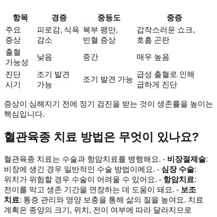
항목
경증
중등도
중증
주요
피로감, 식욕
복부 팽만,
갑작스러운 쇼크,
증상
감소
빈혈 증상
호흡 곤란
출혈
낮음
중간
매우 높음
가능성
진단
조기 발견
급성 출혈로 인해
조기 발견 가능
시기
가능
급하게 진단
증상이 심해지기 전에 정기 검진을 받는 것이 생존률을 높이는
핵심입니다.
혈관육종 치료 방법은 무엇이 있나요?
혈관육종 치료는 수술과 항암치료를 병행해요. -
비장절제술
:
비장에 생긴 경우 일반적인 수술 방법이에요. -
심장 수술
:
위치가 위험할 경우 수술이 어려울 수 있어요. -
항암치료
:
전이를 막고 생존 기간을 연장하는 데 도움이 돼요. -
보조
치료
: 통증 관리와 영양 보충을 통해 삶의 질을 높여요. 치료
계획은 종양의 크기, 위치, 전이 여부에 따라 달라지므로