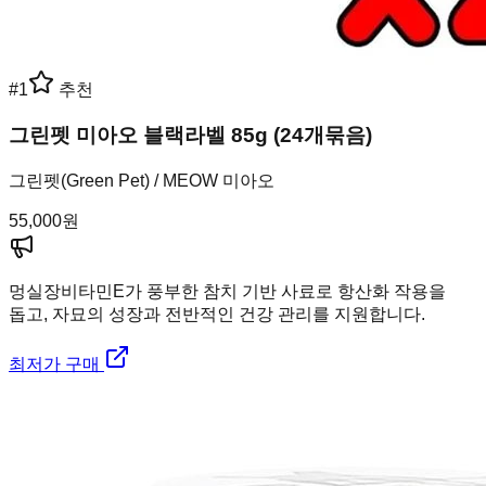
#
1
추천
그린펫 미아오 블랙라벨 85g (24개묶음)
그린펫(Green Pet) / MEOW 미아오
55,000
원
멍실장
비타민E가 풍부한 참치 기반 사료로 항산화 작용을
돕고, 자묘의 성장과 전반적인 건강 관리를 지원합니다.
최저가 구매