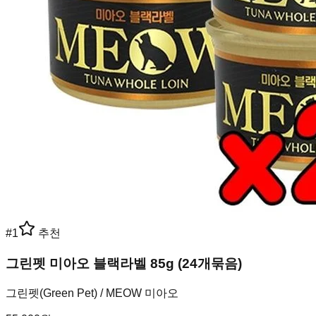
#
1
추천
그린펫 미아오 블랙라벨 85g (24개묶음)
그린펫(Green Pet) / MEOW 미아오