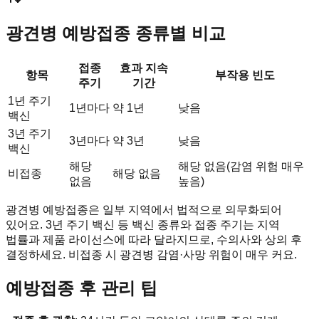
광견병 예방접종 종류별 비교
접종
효과 지속
항목
부작용 빈도
주기
기간
1년 주기
1년마다
약 1년
낮음
백신
3년 주기
3년마다
약 3년
낮음
백신
해당
해당 없음(감염 위험 매우
비접종
해당 없음
없음
높음)
광견병 예방접종은 일부 지역에서 법적으로 의무화되어
있어요. 3년 주기 백신 등 백신 종류와 접종 주기는 지역
법률과 제품 라이선스에 따라 달라지므로, 수의사와 상의 후
결정하세요. 비접종 시 광견병 감염·사망 위험이 매우 커요.
예방접종 후 관리 팁